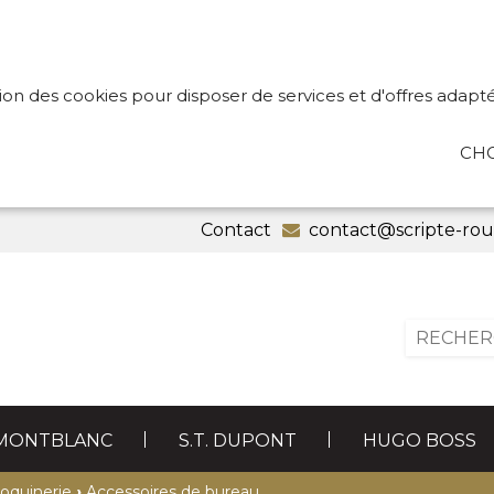
tion des cookies pour disposer de services et d'offres adapté
CHO
Contact
contact@scripte-ro
MONTBLANC
S.T. DUPONT
HUGO BOSS
CADEAUX
RECHARGES
ARTIC
›
oquinerie
Accessoires de bureau