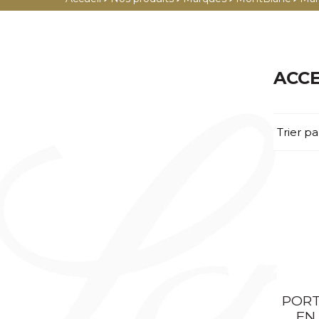
PLUME
PORTEFEUILLES
ROLLER
PORTE-CARTES
FEUTRE
PORTE-MONNAIE
ACCE
BILLE
PORTE-PASSEPORT
PORTE-MINES
CEINTURES
Trier pa
CRAYONS
HOUSSES ORDINATEUR
GRANDE MAROQUINERIE /
MULTIFONCTIONS
BAGAGERIE
COFFRETS
MAROQUINERIE FÉMININE
ÉTUIS STYLOS
TROUSSE
PORTE-CLÉS
ÉTUIS CIGARES
ÉTUIS CIGARETTES
ÉTUIS BRIQUET
PORT
EN
ÉTUIS CARTES DE VISITE