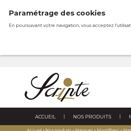
Paramétrage des cookies
En poursuivant votre navigation, vous acceptez l'utilisa
ACCUEIL
NOS PRODUITS
STYLOS
MAROQUINERIE
›
›
›
›
Accueil
Nos produits
Marques
MontBlanc
Mar