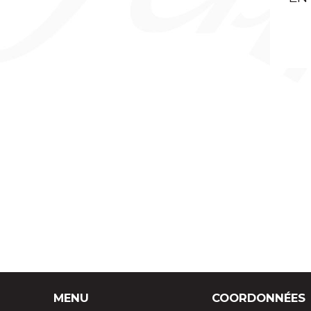
CONFÉRENCIERS
PAPETERIE
SOUS-MAINS
ACCESSOIRES DE BUREAU
BOITES À CIGARES, À STYLOS, À
BIJOUX
ACCESSOIRES
MENU
COORDONNÉES