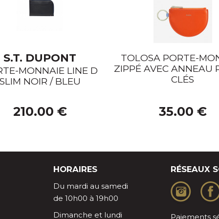
S.T. DUPONT
TOLOSA PORTE-MO
ZIPPÉ AVEC ANNEAU 
TE-MONNAIE LINE D
CLÉS
SLIM NOIR / BLEU
210.00 €
35.00 €
HORAIRES
RÉSEAUX 
Du mardi au samedi
de 10h00 à 19h00
Dimanche et lundi
Paiements sé