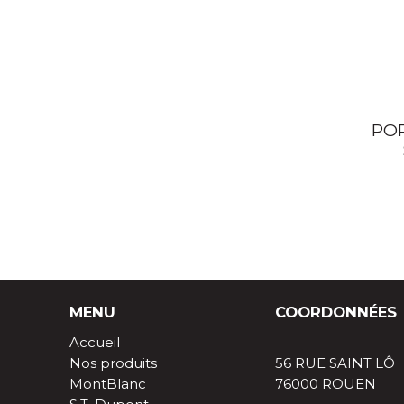
POR
MENU
COORDONNÉES
Accueil
Nos produits
56 RUE SAINT LÔ
MontBlanc
76000 ROUEN