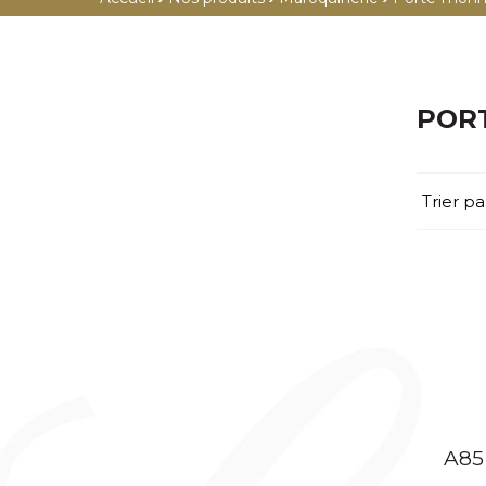
PLUME
PORTEFEUILLES
ROLLER
PORTE-CARTES
FEUTRE
PORTE-MONNAIE
POR
BILLE
PORTE-PASSEPORT
PORTE-MINES
CEINTURES
Trier pa
CRAYONS
HOUSSES ORDINATEUR
GRANDE MAROQUINERIE /
MULTIFONCTIONS
BAGAGERIE
COFFRETS
MAROQUINERIE FÉMININE
ÉTUIS STYLOS
TROUSSE
PORTE-CLÉS
ÉTUIS CIGARES
ÉTUIS CIGARETTES
ÉTUIS BRIQUET
A85
ÉTUIS CARTES DE VISITE