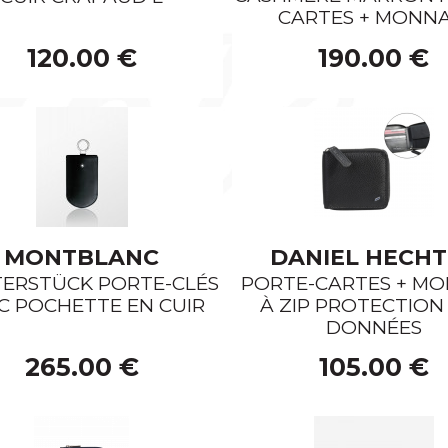
CARTES + MONNA
CLÉS 
120.00 €
190.00 €
ARTICLES DE BUREAU
SÉRIES
MONTBLANC
DANIEL HECH
TERSTÜCK PORTE-CLÉS
PORTE-CARTES + MO
C POCHETTE EN CUIR
À ZIP PROTECTION
DONNÉES
265.00 €
105.00 €