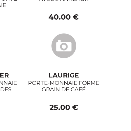
IE
USB
40.00 €
 LIMITÉES
NOS PROMOTIONS
TER
LAURIGE
NNAIE
PORTE-MONNAIE FORME
 DES
GRAIN DE CAFÉ
25.00 €