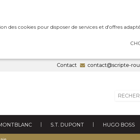
tion des cookies pour disposer de services et d'offres adapté
CHO
Contact
contact@scripte-ro
MONTBLANC
S.T. DUPONT
HUGO BOSS
CADEAUX
RECHARGES
ARTIC
aie