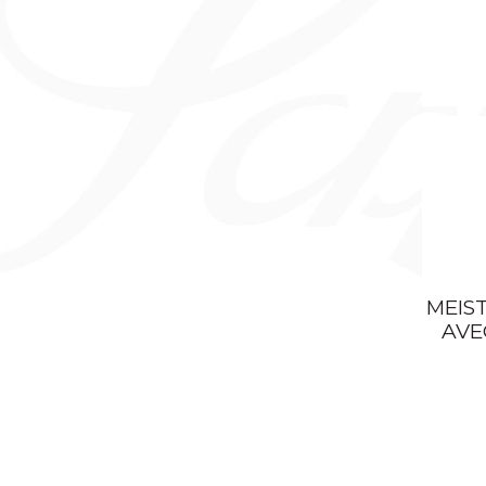
CONFÉRENCIERS
PAPETERIE
SOUS-MAINS
ACCESSOIRES DE BUREAU
BOITES À CIGARES, À STYLOS, À
BIJOUX
ACCESSOIRES
MEIS
AVE