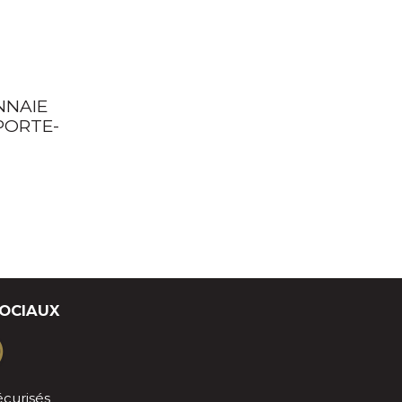
NNAIE
PORTE-
SOCIAUX
curisés