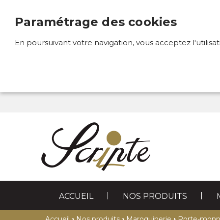
Paramétrage des cookies
En poursuivant votre navigation, vous acceptez l'utilisa
ACCUEIL
NOS PRODUITS
STYLOS
MAROQUINERIE
›
›
›
Accueil
Nos produits
Maroquinerie
Porte-monn