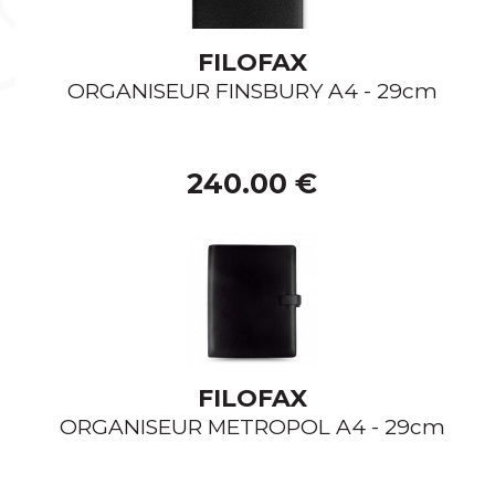
RECHARGES
PIERRES À
TROUSSE
COQUES DE
ARTICLES
BRIQUET
TÉLÉPHONE
PORTE-CLÉS
FUMEURS
FILOFAX
PLUMES DE
ÉTUIS CIGARES
OBJETS
RECHANGE
ORGANISEUR FINSBURY A4 - 29cm
ÉTUIS
CONNECTÉ
CIGARETTES
ÉTUIS BRIQUET
CARNETS
ÉTUIS CARTES
CONNECTÉS
240.00 €
DE VISITE
ENCEINTES
CONFÉRENCIERS
ACCESSOIRE
TÉLÉPHONE
PAPETERIE
CLÉS USB
SOUS-MAINS
ACCESSOIRES
DE BUREAU
BOITES À
CIGARES, À
STYLOS, À
FILOFAX
BIJOUX
ARTICLES DE
SÉRIES
ORGANISEUR METROPOL A4 - 29cm
ACCESSOIRES
BUREAU
LIMITÉES