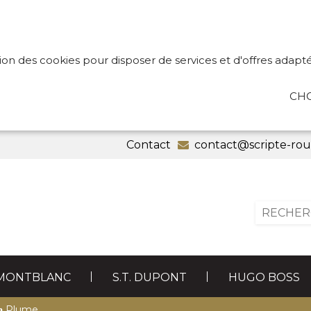
tion des cookies pour disposer de services et d'offres adapté
CHO
Contact
contact@scripte-ro
MONTBLANC
S.T. DUPONT
HUGO BOSS
CADEAUX
RECHARGES
ARTIC
›
Plume