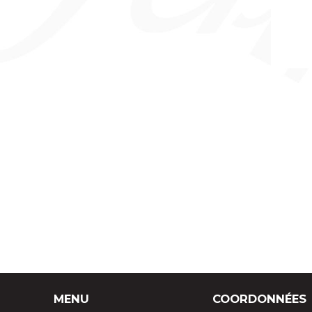
CONFÉRENCIERS
PAPETERIE
SOUS-MAINS
ACCESSOIRES DE BUREAU
BOITES À CIGARES, À STYLOS, À
BIJOUX
ACCESSOIRES
MENU
COORDONNÉES