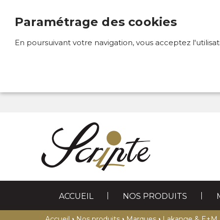
Paramétrage des cookies
En poursuivant votre navigation, vous acceptez l'utilisa
ACCUEIL
NOS PRODUITS
STYLOS
MAROQUINERIE
›
›
›
Accueil
Nos produits
Marques
Lakange & E+M