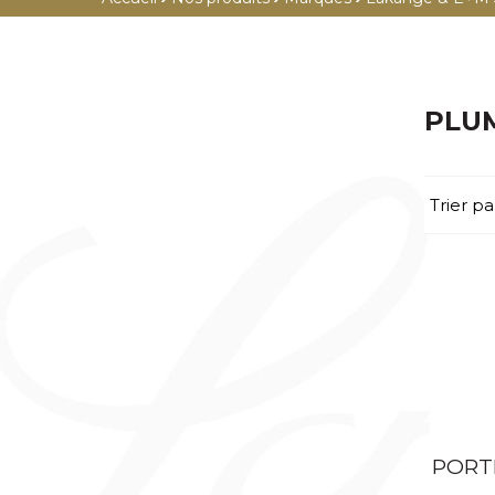
PLUME
PORTEFEUILLES
ROLLER
PORTE-CARTES
FEUTRE
PORTE-MONNAIE
PLU
BILLE
PORTE-PASSEPORT
PORTE-MINES
CEINTURES
Trier pa
CRAYONS
HOUSSES ORDINATEUR
GRANDE MAROQUINERIE /
MULTIFONCTIONS
BAGAGERIE
COFFRETS
MAROQUINERIE FÉMININE
ÉTUIS STYLOS
TROUSSE
PORTE-CLÉS
ÉTUIS CIGARES
ÉTUIS CIGARETTES
ÉTUIS BRIQUET
PORT
ÉTUIS CARTES DE VISITE