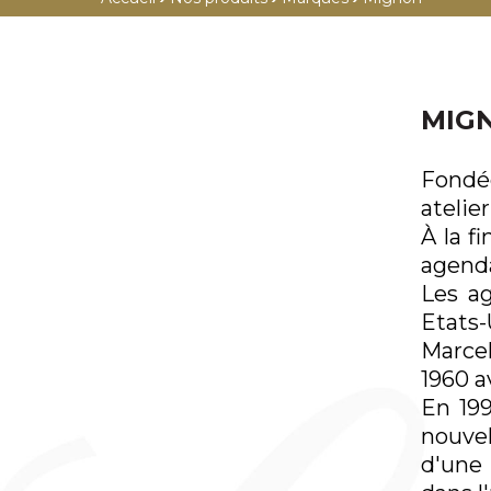
PLUME
PORTEFEUILLES
ROLLER
PORTE-CARTES
FEUTRE
PORTE-MONNAIE
MIG
BILLE
PORTE-PASSEPORT
PORTE-MINES
CEINTURES
Fondée
CRAYONS
HOUSSES ORDINATEUR
atelie
GRANDE MAROQUINERIE /
MULTIFONCTIONS
À la f
BAGAGERIE
agenda
COFFRETS
MAROQUINERIE FÉMININE
Les a
ÉTUIS STYLOS
Etats-
TROUSSE
Marcel
PORTE-CLÉS
1960 a
ÉTUIS CIGARES
En 19
ÉTUIS CIGARETTES
nouvel
ÉTUIS BRIQUET
d'une 
ÉTUIS CARTES DE VISITE