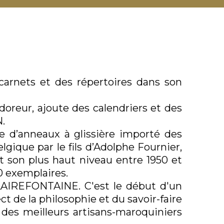
ETS
PINCE À CRAVATE
 BRIQUETS
PINCE À BILLETS
 CIGARETTES
BRACELETS
 CIGARES
BOUTONS DE MANCHETTES
S CIGARES
MONTRES
carnets et des répertoires dans son
 À CIGARES
PAPETERIE
RIER
 doreur, ajoute des calendriers et des
.
ARGES GAZ
CARNET
RGES PIERRES À
 d’anneaux à glissière importé des
ET
RÉPERTOIRE
lgique par le fils d’Adolphe Fournier,
CRAYONS À PAPIER
t son plus haut niveau entre 1950 et
S CONNECTÉS
CRAYONS DE COULEURS
0 exemplaires.
TAILLES CRAYONS / MACHINES À
AIREFONTAINE. C'est le début d'un
ETS CONNECTÉS
TAILLER
t de la philosophie et du savoir-faire
NTES
n des meilleurs artisans-maroquiniers
SOIRES
PHONES