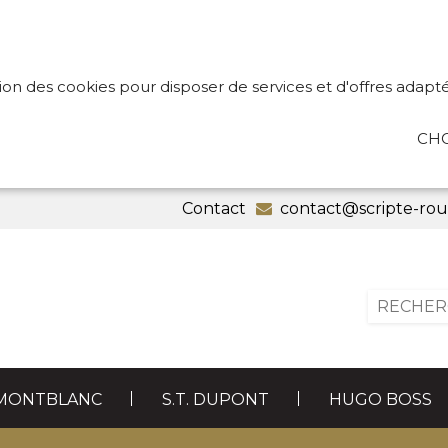
tion des cookies pour disposer de services et d'offres adapté
CHO
Contact
contact@scripte-ro
MONTBLANC
S.T. DUPONT
HUGO BOSS
CADEAUX
RECHARGES
ARTIC