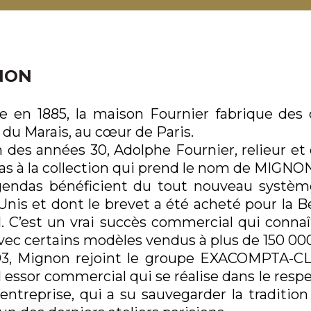
PORTE-CLÉS
BILLE
BRIQU
PENDULETTES
ROLLER
ÉTUIS
BOITES
MINES
ÉTUIS
NON
COUTEAUX
CRAYONS EXCELLENCE
ÉTUIS
VACHES COW
FEUTRE
COUPE
 en 1885, la maison Fournier fabrique des 
PARADE
ENCRE BOUTEILLE
CAVES
r du Marais, au cœur de Paris.
ARTICLES DE
BUREAU
ENCRE CARTOUCHES
CEND
in des années 30, Adolphe Fournier, relieur et
COFFRETS
s à la collection qui prend le nom de MIGNON
GOMMES
RECH
MIROIR DE POCHE
RECHA
gendas bénéficient du tout nouveau système
POMPES / CONVERTIBLES
BRIQU
ACCROCHE SAC
Unis et dont le brevet a été acheté pour la Be
MULTIFONCTIONS
DIFFUSEUR DE
. C’est un vrai succès commercial qui connaî
RECHARGES ARTICLES
PARFUM
OBJET
FUMEURS
vec certains modèles vendus à plus de 150 00
COQUES DE
PLUMES DE RECHANGE
TÉLÉPHONE
93, Mignon rejoint le groupe EXACOMPTA-CL
CARN
 essor commercial qui se réalise dans le respec
ENCEI
entreprise, qui a su sauvegarder la traditio
ACCES
TÉLÉ