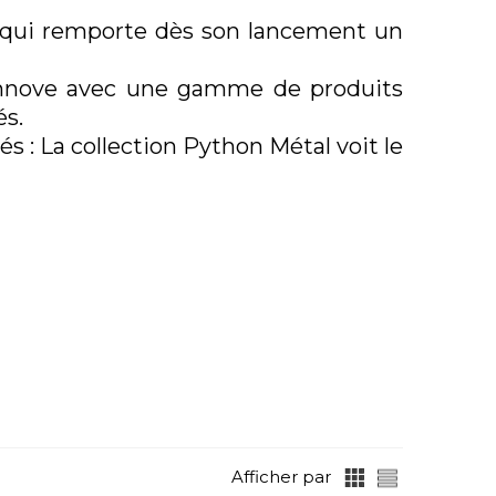
USB
h qui remporte dès son lancement un
 innove avec une gamme de produits
és.
 : La collection Python Métal voit le
 LIMITÉES
NOS PROMOTIONS
Afficher par