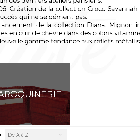
'un des derniers ateliers parisiens.
CLÉS 
6, Création de la collection Croco Savanna
succès qui ne se dément pas.
 Lancement de la collection Diana. Mignon
res en cuir de chèvre dans des coloris vitamin
Nouvelle gamme tendance aux reflets métallisés
ARTICLES DE BUREAU
SÉRIES
AROQUINERIE
r :
De A à Z