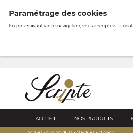
Paramétrage des cookies
En poursuivant votre navigation, vous acceptez l'utilisa
ACCUEIL
NOS PRODUITS
STYLOS
MAROQUINERIE
›
›
›
Accueil
Nos produits
Marques
Mignon