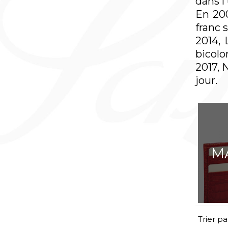
dans l
En 200
CONFÉRENCIERS
franc 
PAPETERIE
2014,
SOUS-MAINS
bicolo
ACCESSOIRES DE BUREAU
2017, 
BOITES À CIGARES, À STYLOS, À
BIJOUX
jour.
ACCESSOIRES
M
Trier pa