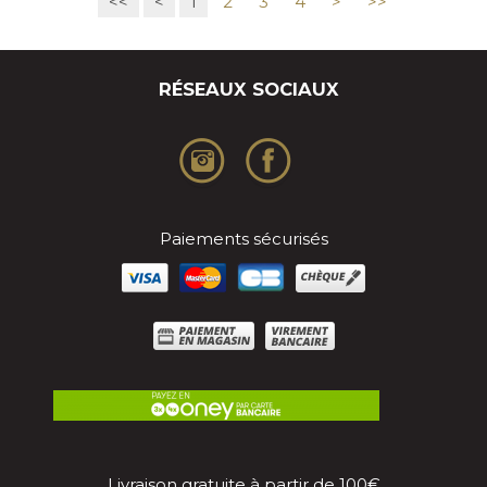
<<
<
1
2
3
4
>
>>
RÉSEAUX SOCIAUX
Paiements sécurisés
Livraison gratuite à partir de 100€