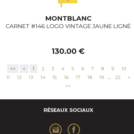
MONTBLANC
CARNET #146 LOGO VINTAGE JAUNE LIGNÉ
130.00 €
<<
<
1
2
3
4
5
6
7
8
9
10
11
12
13
14
15
16
17
18
19
...
22
>
>>
RÉSEAUX SOCIAUX