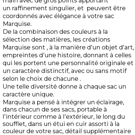
main avec de gros points apportant
RECHARGES
PIERRES À
TROUSSE
COQUES DE
ARTICLES
BRIQUET
un raffinement singulier, et peuvent être
TÉLÉPHONE
PORTE-CLÉS
FUMEURS
coordonnés avec élégance à votre sac
PLUMES DE
ÉTUIS CIGARES
OBJETS
RECHANGE
Marquise.
ÉTUIS
CONNECTÉ
CIGARETTES
De la combinaison des couleurs à la
sélection des matières, les créations
ÉTUIS BRIQUET
CARNETS
ÉTUIS CARTES
CONNECTÉS
Marquise sont , à la manière d'un objet d'art,
DE VISITE
empreintes d'une histoire, donnant à celles
ENCEINTES
CONFÉRENCIERS
ACCESSOIRE
qui les portent une personnalité originale et
TÉLÉPHONE
PAPETERIE
un caractère distinctif, avec ou sans motif
CLÉS USB
SOUS-MAINS
selon le choix de chacune .
ACCESSOIRES
Une telle diversité donne à chaque sac un
DE BUREAU
caractère unique.
BOITES À
CIGARES, À
Marquise a pensé à intégrer un éclairage,
STYLOS, À
BIJOUX
dans chacun de ses sacs, portable à
ARTICLES DE
SÉRIES
l'intérieur comme à l'extérieur, le long du
ACCESSOIRES
BUREAU
LIMITÉES
soufflet, dans un étui en cuir assorti à la
couleur de votre sac, détail supplémentaire