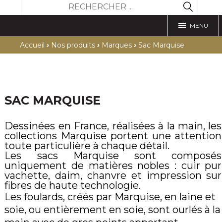
MENU
MAROQUINERIE
CADEAUX
RECHARGES
ARTICLES
›
›
›
Accueil
Nos produits
Marques
Sac Marquise
FUMEURS
PORTEFEUILLES
PORTE-CLÉS
BILLE
BRIQUETS
PORTE-CARTES
PENDULETTES
ROLLER
ÉTUIS
PORTE-
BOITES
MINES
SAC MARQUISE
BRIQUETS
MONNAIE
CRAYONS
ÉTUIS
COUTEAUX
PORTE-
EXCELLENCE
CIGARETTES
PASSEPORT
VACHES COW
Dessinées en France, réalisées à la main, les
ÉTUIS
PARADE
FEUTRE
CEINTURES
collections Marquise portent une attention
CIGARES
ARTICLES DE
ENCRE
toute particulière à chaque détail.
HOUSSES
COUPES
BUREAU
BOUTEILLE
ORDINATEUR
Les sacs Marquise sont composés
CIGARES
ENCRE
COFFRETS
GRANDE
uniquement de matières nobles : cuir pur
CAVES À
CARTOUCHES
MAROQUINERIE
MIROIR DE
CIGARES
vachette, daim, chanvre et impression sur
/ BAGAGERIE
POCHE
GOMMES
fibres de haute technologie.
CENDRIER
MAROQUINERIE
ACCROCHE
POMPES /
Les foulards, créés par Marquise, en laine et
FÉMININE
RECHARGES
SAC
CONVERTIBLES
GAZ
soie, ou entièrement en soie, sont ourlés à la
DIFFUSEUR
ÉTUIS STYLOS
MULTIFONCTIONS
RECHARGES
DE PARFUM